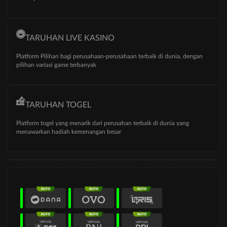
TARUHAN LIVE KASINO
Platform Pilihan bagi perusahaan-perusahaan terbaik di dunia, dengan
pilihan variasi game terbanyak
TARUHAN TOGEL
Platform togel yang menarik dari perusahan terbaik di dunia yang
menawarkan hadiah kemenangan besar