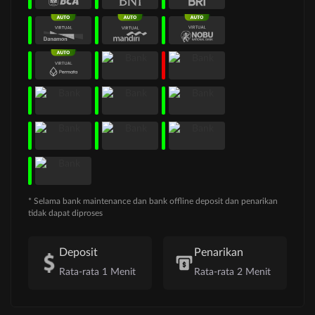
* Selama bank maintenance dan bank offline deposit dan penarikan
tidak dapat diproses
Deposit
Penarikan
Rata-rata 1 Menit
Rata-rata 2 Menit