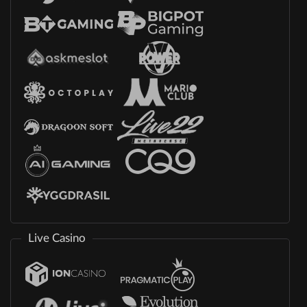
Live Casino