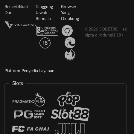
Bersertifikasi
Tanggung
Browser
Dari
Jawab
Yang
Bermain
Didukung
©2026 SOBET88. Hak
cipta dilindungi | 18+
Platform Penyedia Layanan
Slots