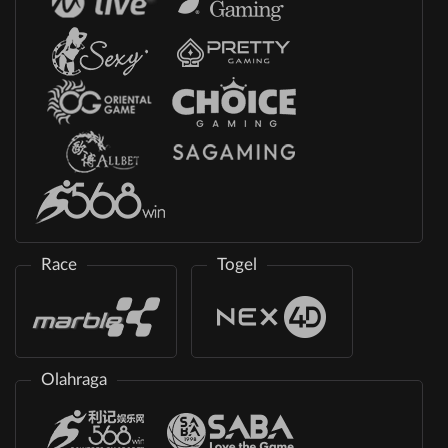
Race
Togel
Olahraga