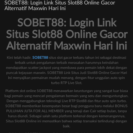
SOBET88: Login Link Situs Slot88 Online Gacor
Alternatif Maxwin Hari Ini
SOBET88: Login Link
Situs Slot88 Online Gacor
Alternatif Maxwin Hari Ini
Kini telah hadir,
SOBET88
situs slot gacor terbaru tahun ini sebagai destinasi
terbaik untuk pengalaman terbaik merasakan harumnya keindahan
mendapatkan scatter jackpot yang membawa para pemain lebih dekat dengan
puncak kejayaan maxwin. SOBET88 Link Situs Judi Slot88 Online Gacor Hari
Ini menyajikan permainan mudah menang, dengan fitur unggulan auto spin
turbo RTP Live Slot.
Platform slot online SOBET88 menawarkan keuntungan yang sangat luar biasa
bagi pemain yang mencari pengalaman bermain yang seru dan menguntungkan.
Dengan menggabungkan teknologi Live RTP Slot88 dan fitur auto spin turbo.
SOBET88 memberikan kesempatan besar bagi pengguna baru melalui BONUS
PULUHAN JUTA FOR ALL MEMBER yang tersaji dan Cair setiap bulan, tanpa
harus diundi. Sebagai salah satu platform terkenal dengan kemenangannya,
Situs Slot88 Online ini memastikan bahwa setiap transaksi terlindungi dengan
baik.