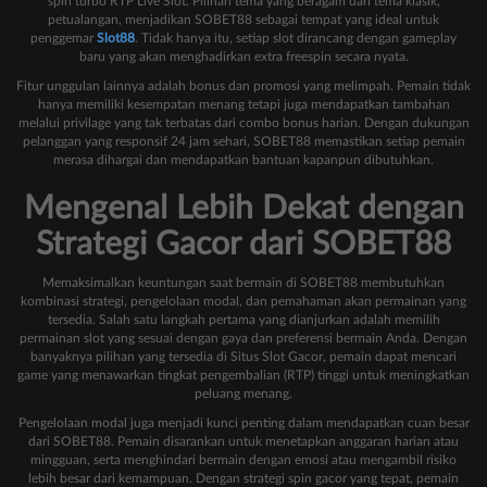
spin turbo RTP Live Slot. Pilihan tema yang beragam dari tema klasik,
petualangan, menjadikan SOBET88 sebagai tempat yang ideal untuk
penggemar
Slot88
. Tidak hanya itu, setiap slot dirancang dengan gameplay
baru yang akan menghadirkan extra freespin secara nyata.
Fitur unggulan lainnya adalah bonus dan promosi yang melimpah. Pemain tidak
hanya memiliki kesempatan menang tetapi juga mendapatkan tambahan
melalui privilage yang tak terbatas dari combo bonus harian. Dengan dukungan
pelanggan yang responsif 24 jam sehari, SOBET88 memastikan setiap pemain
merasa dihargai dan mendapatkan bantuan kapanpun dibutuhkan.
Mengenal Lebih Dekat dengan
Strategi Gacor dari SOBET88
Memaksimalkan keuntungan saat bermain di SOBET88 membutuhkan
kombinasi strategi, pengelolaan modal, dan pemahaman akan permainan yang
tersedia. Salah satu langkah pertama yang dianjurkan adalah memilih
permainan slot yang sesuai dengan gaya dan preferensi bermain Anda. Dengan
banyaknya pilihan yang tersedia di Situs Slot Gacor, pemain dapat mencari
game yang menawarkan tingkat pengembalian (RTP) tinggi untuk meningkatkan
peluang menang.
Pengelolaan modal juga menjadi kunci penting dalam mendapatkan cuan besar
dari SOBET88. Pemain disarankan untuk menetapkan anggaran harian atau
mingguan, serta menghindari bermain dengan emosi atau mengambil risiko
lebih besar dari kemampuan. Dengan strategi spin gacor yang tepat, pemain