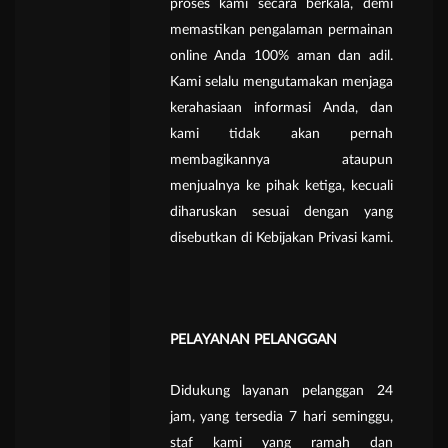
proses kami secara berkala, demi
memastikan pengalaman permainan
online Anda 100% aman dan adil.
Kami selalu mengutamakan menjaga
kerahasiaan informasi Anda, dan
kami tidak akan pernah
membagikannya ataupun
menjualnya ke pihak ketiga, kecuali
diharuskan sesuai dengan yang
disebutkan di Kebijakan Privasi kami.
PELAYANAN PELANGGAN
Didukung layanan pelanggan 24
jam, yang tersedia 7 hari seminggu,
staf kami yang ramah dan