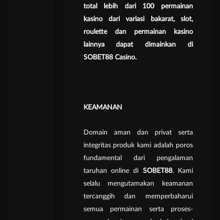
total lebih dari 100 permainan
kasino dari variasi bakarat, slot,
roulette dan permainan kasino
lainnya dapat dimainkan di
SOBET88
Casino.
KEAMANAN
Domain aman dan privat serta
integritas produk kami adalah poros
fundamental dari pengalaman
taruhan online di
SOBET88
. Kami
selalu mengutamakan keamanan
tercanggih dan memperbaharui
semua permainan serta proses-